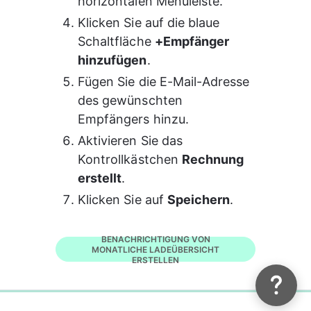
horizontalen Menüleiste.
Klicken Sie auf die blaue 
Schaltfläche 
+Empfänger 
hinzufügen
.
Fügen Sie die E-Mail-Adresse 
des gewünschten 
Empfängers hinzu.
Aktivieren Sie das 
Kontrollkästchen 
Rechnung 
erstellt
.
Klicken Sie auf 
Speichern
.
Do you have questions about our
admin portal? Have a look at our
support guides!
BENACHRICHTIGUNG VON
MONATLICHE LADEÜBERSICHT
ERSTELLEN
0%