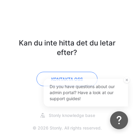
Kan du inte hitta det du letar
efter?
KONTAKTA OSS
Do you have questions about our
admin portal? Have a look at our
support guides!
Öppnas
Stonly knowledge base
i
en
© 2026 Stonly. All rights reserved.
ny